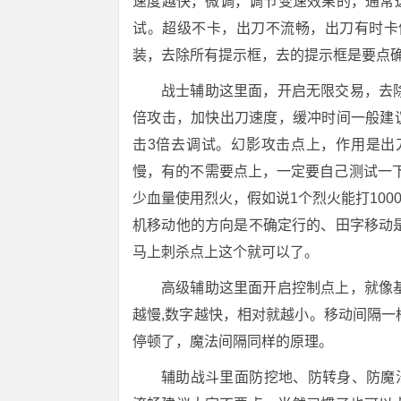
速度越快，微调，调节变速效果的，通常
试。超级不卡，出刀不流畅，出刀有时卡
装，去除所有提示框，去的提示框是要点
战士辅助这里面，开启无限交易，去
倍攻击，加快出刀速度，缓冲时间一般建议10
击3倍去调试。幻影攻击点上，作用是出
慢，有的不需要点上，一定要自己测试一下
少血量使用烈火，假如说1个烈火能打100
机移动他的方向是不确定行的、田字移动
马上刺杀点上这个就可以了。
高级辅助这里面开启控制点上，就像
越慢,数字越快，相对就越小。移动间隔一样
停顿了，魔法间隔同样的原理。
辅助战斗里面防挖地、防转身、防魔