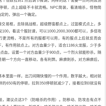
这个倍数拉到1 然后调节微调，同样的这个需要一点时间去测
停顿，点上超级不卡就流畅。NPC简装，看清暗杀，怪物简
确定的，弹出一个确定。
除交易框，去除挑战框，超级野蛮都点上，过篮模式点上，多
0，看这个服封速，可以1000,2000,3000都可以，多倍攻
刀更流畅，不是所有的服都可以用，有的服点上后就反而会
，有作用就点上。对方血量少于，适合1186火龙服，少于多
0点血，设置一个对方血量少于900点，一个烈火就能秒杀，随
是朝一个方向一直移动，各有利弊。麻痹刺杀，对方麻痹后，
基本里面一样，出刀间隔快慢的一个作用，数字越大，相对就
的650有的停顿，拉到350停顿就减少了，接着拉到0就没有
法，建议点这3个（防暗杀的作用）。防移动、防攻击有点不