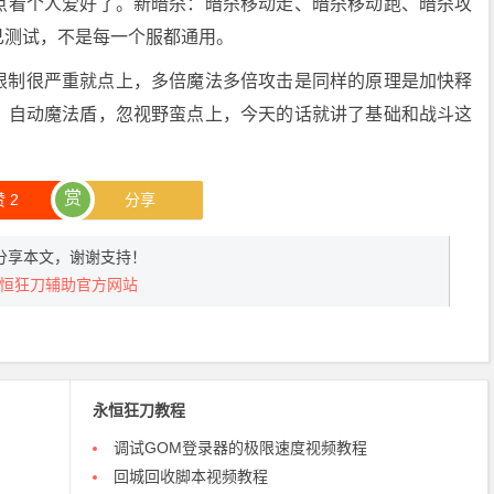
点看个人爱好了。新暗杀：暗杀移动走、暗杀移动跑、暗杀攻
己测试，不是每一个服都通用。
限制很严重就点上，多倍魔法多倍攻击是同样的原理是加快释
。自动魔法盾，忽视野蛮点上，今天的话就讲了基础和战斗这
赏
赞
2
分享
分享本文，谢谢支持！
恒狂刀辅助官方网站
永恒狂刀教程
调试GOM登录器的极限速度视频教程
回城回收脚本视频教程