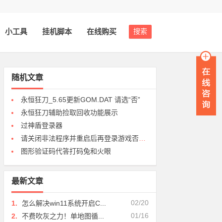
小工具
挂机脚本
在线购买
搜索
随机文章
永恒狂刀_5.65更新GOM.DAT 请选“否”
永恒狂刀辅助捡取回收功能展示
过神盾登录器
请关闭非法程序并重启后再登录游戏否则封号解决办法
图形验证码代答打码兔和火眼
最新文章
02/20
1.
怎么解决win11系统开启C...
01/16
2.
不费吹灰之力！单地图循...