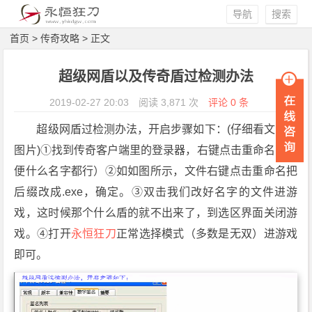
导航
搜索
首页
>
传奇攻略
> 正文
超级网盾以及传奇盾过检测办法
2019-02-27 20:03
阅读 3,871 次
评论 0 条
超级网盾过检测办法，开启步骤如下：(仔细看文字和
图片)①找到传奇客户端里的登录器，右键点击重命名（随
便什么名字都行）②如如图所示，文件右键点击重命名把
后缀改成.exe，确定。③双击我们改好名字的文件进游
戏，这时候那个什么盾的就不出来了，到选区界面关闭游
戏。④打开
永恒狂刀
正常选择模式（多数是无双）进游戏
即可。