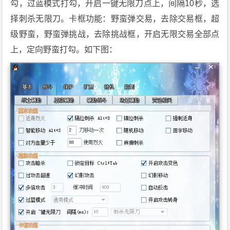
勾，过蓝模式打勾，开启一键无限刀点上，间隔10秒，选
择刺杀无限刀。卡框功能：野蛮弹交易，去除交易框，超
级野蛮，野蛮弹挑战，去除挑战框，开启无限交易全部点
上，定向野蛮打勾。如下图：