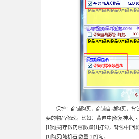
保护：商铺购买，商铺自动购买，背
要的物品修改。比如：背包中[修复神水]﹤数
[1]购买[疗伤药包]数量[1]打勾，背包中[回
[1]购买[随机石]数量[1]打勾。