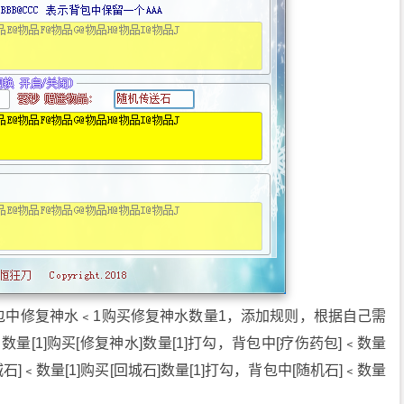
包中修复神水﹤1购买修复神水数量1，添加规则，根据自己需
量[1]购买[修复神水]数量[1]打勾，背包中[疗伤药包]﹤数量
城石]﹤数量[1]购买[回城石]数量[1]打勾，背包中[随机石]﹤数量