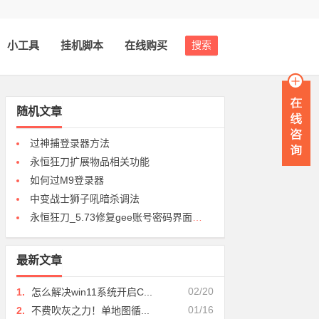
小工具
挂机脚本
在线购买
搜索
随机文章
过神捕登录器方法
永恒狂刀扩展物品相关功能
如何过M9登录器
中变战士狮子吼暗杀调法
永恒狂刀_5.73修复gee账号密码界面崩溃问题
最新文章
02/20
1.
怎么解决win11系统开启C...
01/16
2.
不费吹灰之力！单地图循...