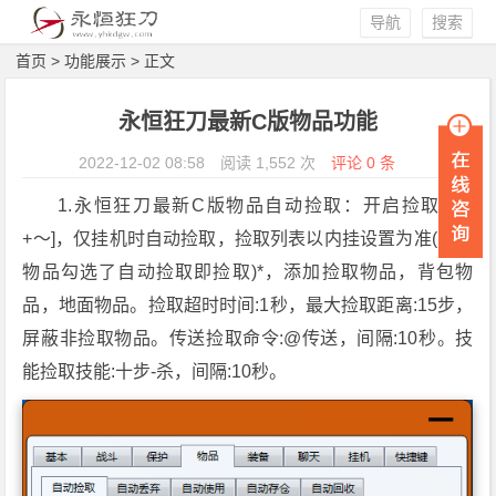
导航
搜索
首页
>
功能展示
> 正文
永恒狂刀最新C版物品功能
2022-12-02 08:58
阅读 1,552 次
评论 0 条
1.永恒狂刀最新C版物品自动捡取：开启捡取[Ctrl
+～]，仅挂机时自动捡取，捡取列表以内挂设置为准(内挂
物品勾选了自动捡取即捡取)*，添加捡取物品，背包物
品，地面物品。捡取超时时间:1秒，最大捡取距离:15步，
屏蔽非捡取物品。传送捡取命令:@传送，间隔:10秒。技
能捡取技能:十步-杀，间隔:10秒。