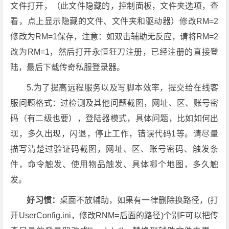
文件打开，（此文件隐藏的，控制面板，文件夹选项，查
看，点上显示隐藏的文件、文件夹和驱动器）修改RM=2
修改为RM=1保存，注意：如双击辅助无反应，请将RM=2
改为RM=1，然后打开永恒狂刀注册，已经注册的直接登
陆，最后下载传奇私服登录器。
5.为了提高远程服务以及写脚本效率，提交给在线客
服问题格式：过检测及其他问题截图，网址、区、账号密
码（有二级也要），登陆器模式，具体问题，比如如何出
现，多久出现，闪退，停止工作，错误代码1等。请尽量
描写清楚过验证码截图，网址、区、账号密码、触发条
件，命令触发、使用物品触发、具体哪个地图，多久触
发。
好习惯：
桌面不放辅助，如果有一律删除换路径，(打
开UserConfig.ini，修改RNM=后面的路径)个别F可以把传