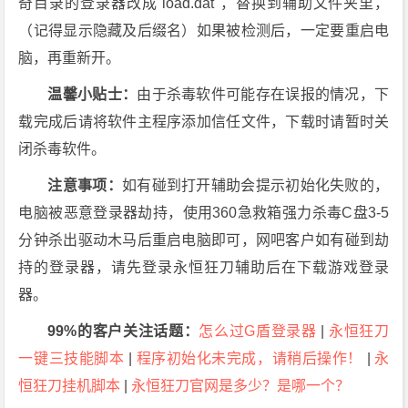
奇目录的登录器改成"load.dat"，替换到辅助文件夹里，
（记得显示隐藏及后缀名）如果被检测后，一定要重启电
脑，再重新开。
温馨小贴士：
由于杀毒软件可能存在误报的情况，下
载完成后请将软件主程序添加信任文件，下载时请暂时关
闭杀毒软件。
注意事项：
如有碰到打开辅助会提示初始化失败的，
电脑被恶意登录器劫持，使用360急救箱强力杀毒C盘3-5
分钟杀出驱动木马后重启电脑即可，网吧客户如有碰到劫
持的登录器，请先登录永恒狂刀辅助后在下载游戏登录
器。
99%的客户关注话题：
怎么过G盾登录器
|
永恒狂刀
一键三技能脚本
|
程序初始化未完成，请稍后操作！
|
永
恒狂刀挂机脚本
|
永恒狂刀官网是多少？是哪一个？