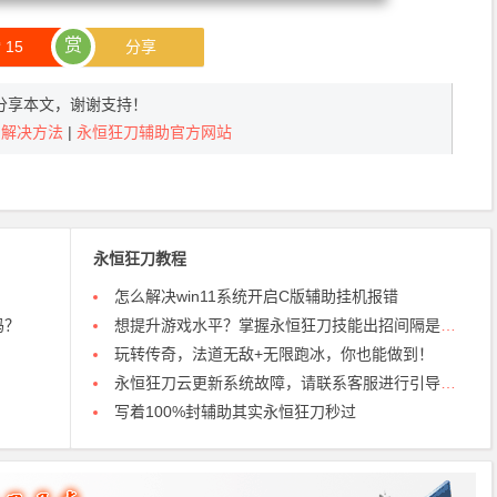
赏
赞
15
分享
分享本文，谢谢支持！
!＂解决方法
|
永恒狂刀辅助官方网站
永恒狂刀教程
怎么解决win11系统开启C版辅助挂机报错
吗？
想提升游戏水平？掌握永恒狂刀技能出招间隔是关键！
玩转传奇，法道无敌+无限跑冰，你也能做到！
永恒狂刀云更新系统故障，请联系客服进行引导解决0
写着100%封辅助其实永恒狂刀秒过