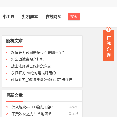
小工具
挂机脚本
在线购买
搜索
随机文章
永恒狂刀官网是多少？是哪一个？
怎么调试来配合挂机
战士法师道士保护怎么调
永恒狂刀PK绝对是最好用的
永恒狂刀_0515按键版修复绑定卡住自动重启
最新文章
02/20
1.
怎么解决win11系统开启C...
01/16
2.
不费吹灰之力！单地图循...