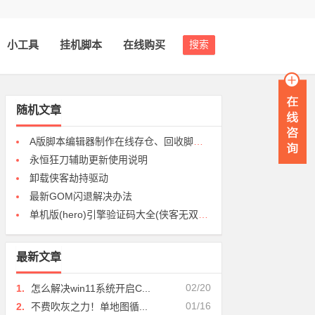
小工具
挂机脚本
在线购买
搜索
随机文章
A版脚本编辑器制作在线存仓、回收脚本及使用方法
永恒狂刀辅助更新使用说明
卸载侠客劫持驱动
最新GOM闪退解决办法
单机版(hero)引擎验证码大全(侠客无双游侠dee猎鹰等)
最新文章
02/20
1.
怎么解决win11系统开启C...
01/16
2.
不费吹灰之力！单地图循...