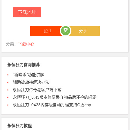
下载地址
赏
赞
1
分享
分类：
下载中心
永恒狂刀官网推荐
“新暗杀”功能讲解
辅助被劫持解决办法
永恒狂刀传奇老客户端下载
永恒狂刀_5.43版本修复丢弃物品后还捡的问题
永恒狂刀_0428内存版自动打怪支持G盾esp
永恒狂刀教程