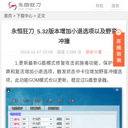
导航
搜索
首页
>
下载中心
> 正文
永恒狂刀_5.32版本增加小退选项以及野蛮
冲撞
2018-12-07 23:09
阅读 3,594 次
评论 0 条
1.更新最新G盾模式修复攻击前施毒功能，保护中麻
痹和复活增加小退选项，触发状态中卡位增加野蛮冲撞选
项，此功能GOM模式也以更新，稳定过G盾登录器。